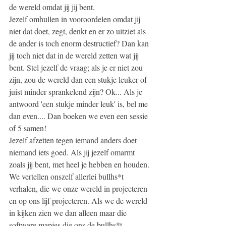
de wereld omdat jij jij bent. 
Jezelf omhullen in vooroordelen omdat jij 
niet dat doet, zegt, denkt en er zo uitziet als 
de ander is toch enorm destructief? Dan kan 
jij toch niet dat in de wereld zetten wat jij 
bent. Stel jezelf de vraag; als je er niet zou 
zijn, zou de wereld dan een stukje leuker of 
juist minder sprankelend zijn? Ok... Als je 
antwoord 'een stukje minder leuk' is, bel me 
dan even.... Dan boeken we even een sessie 
of 5 samen! 
Jezelf afzetten tegen iemand anders doet 
niemand iets goed. Als jij jezelf omarmt 
zoals jij bent, met heel je hebben en houden. 
We vertellen onszelf allerlei bullhs*t 
verhalen, die we onze wereld in projecteren 
en op ons lijf projecteren. Als we de wereld 
in kijken zien we dan alleen maar die 
software mapjes die ons de bullhs*t 