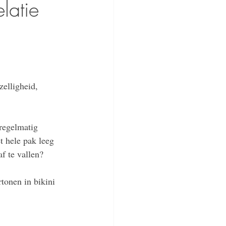
latie
elligheid, 
regelmatig 
t hele pak leeg 
f te vallen? 
rtonen in bikini 