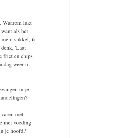
l. Waarom lukt 
 want als het 
k me n sukkel, ik 
denk, 'Laat 
e friet en chips 
andag weer n 
evangen in je 
handelingen? 
rvaren met 
ie met voeding 
n je hoofd? 