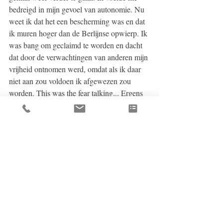
bedreigd in mijn gevoel van autonomie. Nu 
weet ik dat het een bescherming was en dat 
ik muren hoger dan de Berlijnse opwierp. Ik 
was bang om geclaimd te worden en dacht 
dat door de verwachtingen van anderen mijn 
vrijheid ontnomen werd, omdat als ik daar 
niet aan zou voldoen ik afgewezen zou 
worden. This was the fear talking... Ergens 
heb ik de conclusie getrokken dat ik niet 
sterk genoeg was om daarmee om te gaan 
en bang was om iemand boos te maken of te 
kwetsen. Daardoor durfde ik mensen hun 
belevingswereld niet toe te laten. En zag 
hun verwachtingen en projecties als 
bedreiging van mijn autonomie en 
zelfstandigheid. 
Veel onderzoek-plezier!