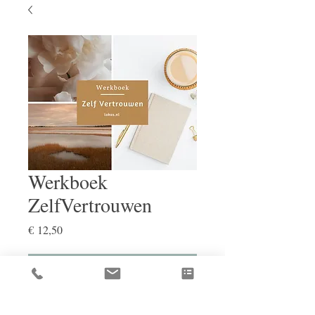
Werkboek
ZelfVertrouwen
Price
€ 12,50
Toevoegen aan mijn Mand