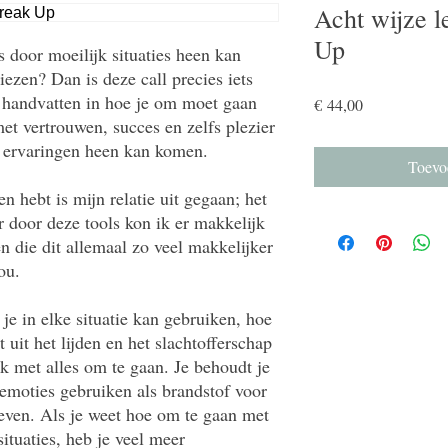
Acht wijze l
Up
s door moeilijk situaties heen kan
liezen? Dan is deze call precies iets
ep handvatten in hoe je om moet gaan
Price
€ 44,00
 met vertrouwen, succes en zelfs plezier
e ervaringen heen kan komen.
Toevo
 hebt is mijn relatie uit gegaan; het
 door deze tools kon ik er makkelijk
n die dit allemaal zo veel makkelijker
jou.
e je in elke situatie kan gebruiken, hoe
t uit het lijden en het slachtofferschap
 met alles om te gaan. Je behoudt je
e emoties gebruiken als brandstof voor
leven. Als je weet hoe om te gaan met
ituaties, heb je veel meer